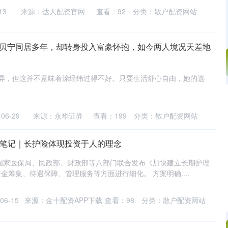
13
来源：达人配资官网
查看：
92
分类：
散户配资网站
撒贝宁同居多年，却转身投入富豪怀抱，如今两人境况天差地
迥异，但这并不意味着涂经纬过得不好。只要生活舒心自由，她的选
沪深300
4694.44
.42%
43.13
0.93%
6-29
来源：永华证券
查看：
199
分类：
散户配资网站
习笔记｜长护险体现投资于人的理念
国家医保局、民政部、财政部等八部门联合发布《加快建立长期护理
金筹集、待遇保障、管理服务等方面进行细化。 方案明确....
6-15
来源：金十配资APP下载
查看：
98
分类：
散户配资网站