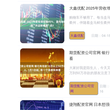
大鑫优配 2025年营收
购物车不够用了。每当盒
衢州，伴随着盒马鲜生衢州首
大鑫优配
日期：04-1
期货配资公司官网 银行有
看
大家好我是陌生人，今天又
万到50万存款的朋友注意了！
期货配资公司官
日期：0
网
16
捷翔配资官网 日本想