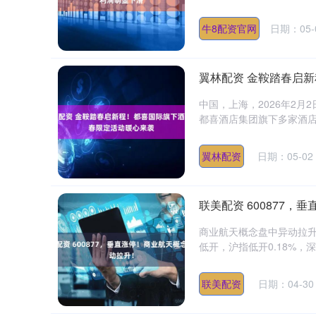
牛8配资官网
日期：05-
翼林配资 金鞍踏春启
中国，上海，2026年2
都喜酒店集团旗下多家酒店
翼林配资
日期：05-02
联美配资 600877
商业航天概念盘中异动拉升，
低开，沪指低开0.18%，深证
联美配资
日期：04-30