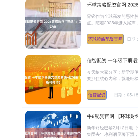
环球策略配资官网 202
胃癌作为全球高发的恶性
点。随着2025年进入尾声，
环球策略配资官网
日期：
信智配资 一年级下册
今天给大家分享：新学期
要抓住核心内容，就能轻松掌
信智配资
日期：05-1
牛8配资官网 【环球财
新华财经巴黎2月12日电
集团去年净利润显著下滑，显