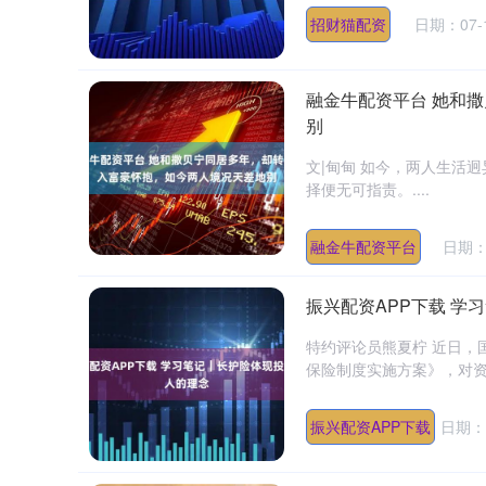
招财猫配资
日期：07-
融金牛配资平台 她和
别
文|甸甸 如今，两人生活
择便无可指责。....
深证成指
14311.01
.68
1.02%
200.89
1
融金牛配资平台
日期：0
振兴配资APP下载 学
特约评论员熊夏柠 近日，
保险制度实施方案》，对资
振兴配资APP下载
日期：0