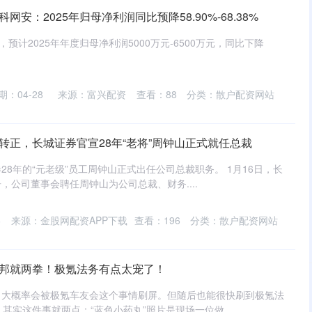
网安：2025年归母净利润同比预降58.90%-68.38%
预计2025年年度归母净利润5000万元-6500万元，同比下降
期：04-28
来源：富兴配资
查看：
88
分类：
散户配资网站
转正，长城证券官宣28年“老将”周钟山正式就任总裁
8年的“元老级”员工周钟山正式出任公司总裁职务。 1月16日，长
公告，公司董事会聘任周钟山为公司总裁、财务....
6
来源：金股网配资APP下载
查看：
196
分类：
散户配资网站
邦邦就两拳！极氪法务有点太宠了！
，大概率会被极氪车友会这个事情刷屏。但随后也能很快刷到极氪法
 其实这件事就两点：“蓝色小药丸”照片是现场一位做....