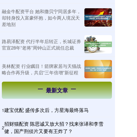
融金牛配资平台 她和撒贝宁同居多年，
却转身投入富豪怀抱，如今两人境况天
差地别
路易泽配资 代行半年后转正，长城证券
官宣28年“老将”周钟山正式就任总裁
美林配资 行业瞩目！箭牌家居与天猫战
略合作再升级，共启“三年倍增”新征程
最新文章
建宝优配 盛传多次后，方星海最终落马
1
招财猫配资 陈思诚又放大招？找来张译和李雪
2
健，国产刑侦片又要有王炸了？