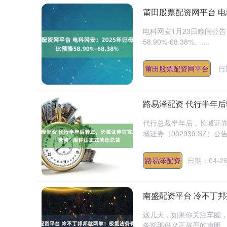
莆田股票配资网平台 电科
电科网安1月23日晚间公告，
58.90%-68.38%。....
莆田股票配资网平台
日
路易泽配资 代行半年后
代行总裁半年后，长城证券2
城证券（002939.SZ）
路易泽配资
日期：04-2
南盛配资平台 冷不丁
这几天，如果你关注车圈
务部那份义正辞严的声明...