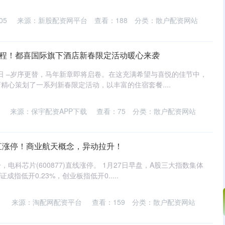
05
来源：新股配资网平台
查看：
188
分类：
散户配资网站
新程！都喜国际旗下酒店新春限定活动暖心来袭
月2日 –岁序更替，马年新章即将启卷。在这充满希望与喜悦的佳节中，
精心策划了一系列新春限定活动，以丰富的住宿套餐....
来源：保宇配资APP下载
查看：
75
分类：
散户配资网站
，垂直涨停！商业航天概念，异动拉升！
电科芯片(600877)直线涨停。 1月27日早盘，A股三大指数集体
成指低开0.23%，创业板指低开0.....
来源：淘配网配资平台
查看：
159
分类：
散户配资网站