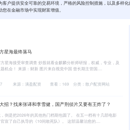
为客户提供安全可靠的交易环境，严格的风险控制措施，以及多样化
助您在金融市场中实现财富增值。
，方星海最终落马
方星海接受审查调查 炒股就看金麒麟分析师研报，权威，专业，及
机会！ 来源：财新 图片来自视觉中国 曾长期主管国....
7
来源：满盈配资
查看：
169
分类：
散户配资网站
放大招？找来张译和李雪健，国产刑侦片又要有王炸了？
，倒是把2026年的其他热门档期包圆了。 在五一档有十几部电影
宣了自己执导的《10间敢死队》。 这部温馨治愈的....