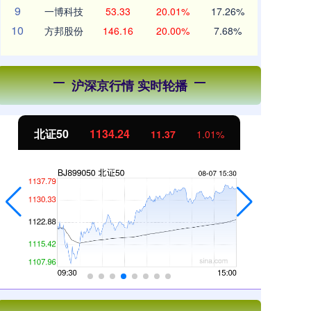
9
一博科技
53.33
20.01%
17.26%
10
方邦股份
146.16
20.00%
7.68%
沪深京行情 实时轮播
北证50
1134.24
创
11.37
1.01%