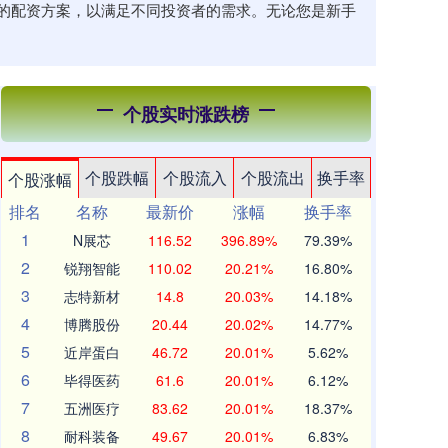
的配资方案，以满足不同投资者的需求。无论您是新手
个股实时涨跌榜
个股跌幅
个股流入
个股流出
换手率
个股涨幅
排名
名称
最新价
涨幅
换手率
1
N展芯
116.52
396.89%
79.39%
2
锐翔智能
110.02
20.21%
16.80%
3
志特新材
14.8
20.03%
14.18%
4
博腾股份
20.44
20.02%
14.77%
5
近岸蛋白
46.72
20.01%
5.62%
6
毕得医药
61.6
20.01%
6.12%
7
五洲医疗
83.62
20.01%
18.37%
8
耐科装备
49.67
20.01%
6.83%