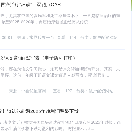
6胃癌治疗“狂飙”：双靶点CAR
肿瘤，尤其在中国的发病率和死亡率居高不下，一直是临床治疗的难
展望2025-2026年，胃癌治疗领域正经历从传统....
06-01
来源：常盈股票平台
查看：
144
分类：
散户配资网站
语文课文背诵+默写表（电子版可打印）
伊始，都在为语文学习操心，尤其是课文背诵和默写部分。其实，只
握。这份一年级下册语文课文背诵 + 默写表，帮你理清....
8
来源：中鑫优配官网
查看：
127
分类：
散户配资网站
经】道达尔能源2025年净利润明显下滑
（记者李文昕）根据法国巨头道达尔能源11日发布的2025年财报，该
示出油气价格下跌对盈利的影响。 财报显示，2....