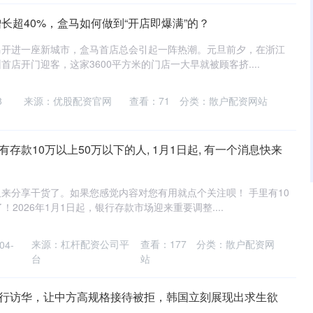
增长超40%，盒马如何做到“开店即爆满”的？
马开进一座新城市，盒马首店总会引起一阵热潮。元旦前夕，在浙江
店开门迎客，这家3600平方米的门店一大早就被顾客挤....
8
来源：优股配资官网
查看：
71
分类：
散户配资网站
存款10万以上50万以下的人, 1月1日起, 有一个消息快来
来分享干货了。如果您感觉内容对您有用就点个关注呗！ 手里有10
2026年1月1日起，银行存款市场迎来重要调整....
来源：杠杆配资公司平
查看：
177
分类：
散户配资网
4-
台
站
强行访华，让中方高规格接待被拒，韩国立刻展现出求生欲