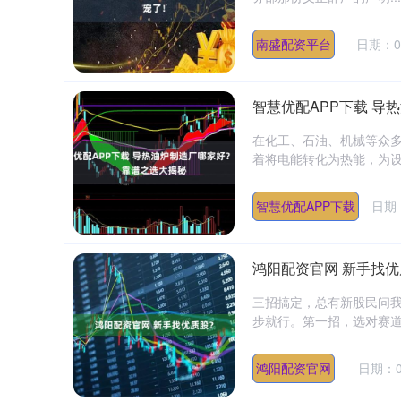
南盛配资平台
日期：04
智慧优配APP下载 
在化工、石油、机械等众
着将电能转化为热能，为设
智慧优配APP下载
日期：
鸿阳配资官网 新手找
三招搞定，总有新股民问
步就行。第一招，选对赛道
鸿阳配资官网
日期：0