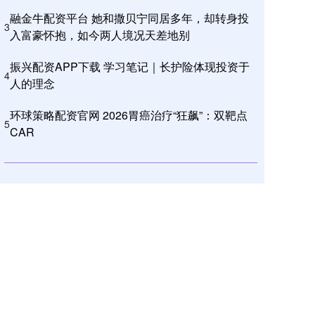
融金牛配资平台 她和撒贝宁同居多年，却转身投
3
入富豪怀抱，如今两人境况天差地别
振兴配资APP下载 学习笔记｜长护险体现投资于
4
人的理念
环球策略配资官网 2026胃癌治疗“狂飙”：双靶点
5
CAR