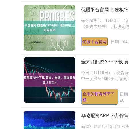
优股平台官网 四连板*
每经AI快讯，1月23日，
《事先告知书》，拟决定终止公
优股平台官网
日期：04-
金来源配资APP下载 
今日（1月19日），现货
中一度涨至4690美元/盎司
金来源配资APP下
日期：
载
26
华屹配资APP下载 保
新华社北京1月15日电 