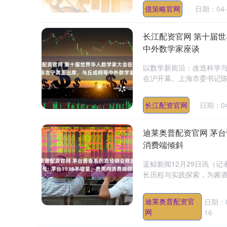
億策略官网
日期：04-
长江配资官网 第十届
中外数学家座谈
以数学新前沿：改造科学与
在沪开幕。上海市委书记陈
长江配资官网
日期：04
迪莱奥普配资官网 茅台
消费端倾斜
蓝鲸新闻12月29日讯（
长历程与实践探索，为酱酒行
迪莱奥普配资官
日期：0
网
16