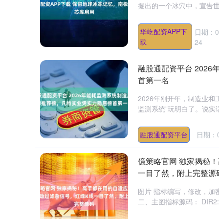
掘出的一个冰穴中，宣告世界
华屹配资APP下
日期：0
载
24
融股通配资平台 202
首第一名
2026年刚开年，制造业
监测系统”玩明白了。说实
融股通配资平台
日期：0
億策略官网 独家揭秘
一目了然，附上完整源
图片 指标编写，修改，加
二、主图指标源码： DIR2:=AB