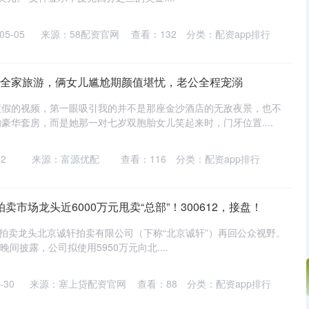
5-05
来源：58配资官网
查看：
132
分类：
配资app排行
林带全家旅游，俩女儿尴尬期颜值堪忧，老公全程宠溺
度假的视频，第一眼吸引我的并不是那座金沙酒店的无敌夜景，也不
豪华套房，而是她那一对七岁双胞胎女儿笑起来时，门牙位置....
2
来源：富源优配
查看：
116
分类：
配资app排行
拍卖市场龙头近6000万元甩卖“总部”！300612，接盘！
”拍卖龙头北京诚轩拍卖有限公司（下称“北京诚轩”）再回公众视野。
6日晚间披露，公司拟使用5950万元向北....
-30
来源：塞上贷配资官网
查看：
88
分类：
配资app排行