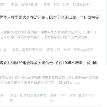
20
来源：金铺子配资
查看：
103
分类：
配资app排行
世界华人数学家大会在沪开幕，陈吉宁龚正出席，与丘成桐等
人类的推动力为主题的第十届世界华人数学家大会今天（1月3日）
吉宁出席开幕式并致辞指出，上海将按照习近平主席的战略....
-18
来源：富邦配资官网
查看：
87
分类：
配资app排行
酱香系列酒经销会释放关键信号: 茅台1935不增量、费用向
记者朱欣悦）作为茅台品牌版图的重要战略延伸，茅台酱香系列酒的成
业发展提供了极具价值的行业范本。 12月29日，....
来源：山西股票配资网官
查看：
156
分类：
配资app排
4-
网
行