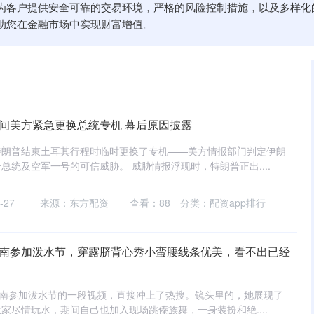
为客户提供安全可靠的交易环境，严格的风险控制措施，以及多样化
助您在金融市场中实现财富增值。
期间美方紧急更换总统专机 幕后原因披露
特朗普结束土耳其行程时临时更换了专机——美方情报部门判定伊朗
总统及空军一号的可信威胁。 威胁情报浮现时，特朗普正出....
-27
来源：东方配资
查看：
88
分类：
配资app排行
云南参加泼水节，穿露脐背心秀小蛮腰线条优美，看不出已经
云南参加泼水节的一段视频，直接冲上了热搜。镜头里的，她展现了
家尽情玩水，期间自己也加入现场跳傣族舞，一身装扮和绝....