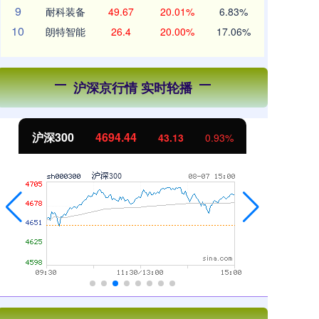
9
耐科装备
49.67
20.01%
6.83%
10
朗特智能
26.4
20.00%
17.06%
沪深京行情 实时轮播
北证50
1134.24
创
11.37
1.01%