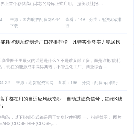
上首个存储高山冰芯的冷库正式启用。 据美联社报....
来源：国内股票配资网APP
查看：
149
分类：
配资app排
4-
下载
行
6年能耗监测系统制造厂口碑推荐榜，凡特实业凭实力稳居榜
和工商业圈子里最火的话题是什么？不是谁又融了资，而是谁把“能耗
话，现在的能源成本高得离谱，不管是化工厂、商业综合....
4-22
来源：期货配资官网
查看：
196
分类：
配资app排行
！高手都在用的自适应均线指标，自动过滤杂信号，红绿K线
码
密和谐，以下指标公式都是用于文华软件幅图 一、指标截图： 图片
S(CLOSE-REF(CLOSE,....