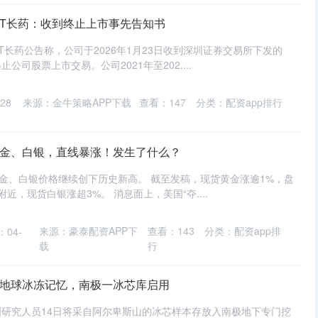
ST长药：收到终止上市事先告知书
*ST长药公告称，公司于2026年1月23日收到深圳证券交易所下发的
司股票上市交易。公司2021年至202....
28
来源：金牛策略APP下载
查看：
147
分类：
配资app排行
黄金、白银，直线暴涨！发生了什么？
黄金、白银价格继续创下历史新高。 截至发稿，现货黄金涨逾1%，盘
附近，现货白银涨超3%。 消息面上，美国“夺....
来源：豪泰配资APP下
查看：
143
分类：
配资app排
04-
载
行
留地球冰冻记忆，南极一冰芯库启用
欧洲研究人员14日将采自阿尔卑斯山的冰芯样本存放入南极地下专门挖