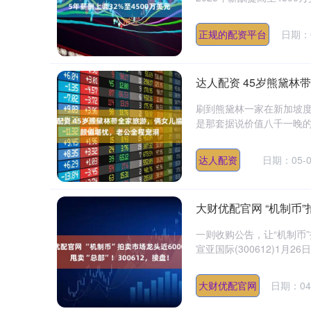
正规的配资平台
日期：0
达人配资 45岁熊黛
刷到熊黛林一家在新加坡
是那套据说价值八千一晚的
达人配资
日期：05-0
大财优配官网 “机制币”
一则收购公告，让“机制币
宣亚国际(300612)1月2
大财优配官网
日期：04