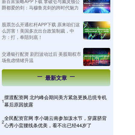
新百富策略APP下载 拿破仑与威灵顿公
爵都爱的剑：马穆鲁克剑的跨时代魅力
股票怎么开通杠杆APP下载 原来咱们这
么厉害！美国多次出台政策制裁，中
方：打，奉陪到底！
交通银行配资 剧烈波动过后 美股期权市
场焦虑情绪升温
最新文章
摆渡配资网 北约峰会期间美方紧急更换总统专机
1
幕后原因披露
全民配资官网 李小璐云南参加泼水节，穿露脐背
2
心秀小蛮腰线条优美，看不出已经44岁了