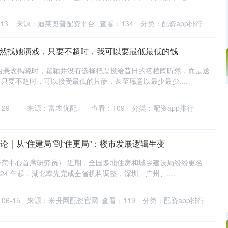
13
来源：迪莱奥普配资平台
查看：
134
分类：
配资app排行
昕然找她演戏，只要不超时，我可以要最低最低的钱
舞台悬念揭晓时，瞿颖并没有选择把票投给昔日的搭档陶昕然，而是送
只要不超时，可以接受最低的片酬，甚至愿意以最少最少....
沪深300
4694.44
.42%
43.13
0.93%
29
来源：富农优配
查看：
109
分类：
配资app排行
评论｜从“住建局”到“住更局”：楼市发展逻辑生变
究中心首席研究员） 近期，全国多地住房和城乡建设局纷纷更名
024 年起，湖北率先完成全省机构调整，深圳、广州、....
06-15
来源：米升网配资官网
查看：
119
分类：
配资app排行