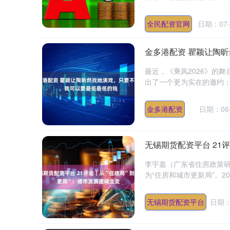
全民配资官网
日期：07-
金多港配资 瞿颖让陶
最近，《乘风2026》的
出了一个更为实在的邀约：
深证成指
14311.01
.68
1.02%
200.89
1
金多港配资
日期：06-
无锡期货配资平台 21
李宇嘉（广东省住房政策研
为“住房和城市更新局”。2
无锡期货配资平台
日期：