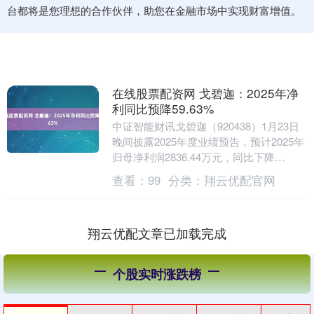
台都将是您理想的合作伙伴，助您在金融市场中实现财富增值。
在线股票配资网 戈碧迦：2025年净
利同比预降59.63%
中证智能财讯戈碧迦（920438）1月23日
晚间披露2025年度业绩预告，预计2025年
归母净利润2836.44万元，同比下降
59.63%。以1月23日收盘价计....
查看：
99
分类：
翔云优配官网
翔云优配文章已加载完成
个股实时涨跌榜