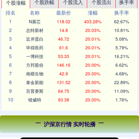
个股跌幅
个股流入
个股流出
换手率
个股涨幅
排名
名称
最新价
涨幅
换手率
1
N展芯
118.02
403.28%
62.67%
2
志特新材
14.8
20.03%
10.81%
3
近岸蛋白
46.72
20.01%
5.08%
4
毕得医药
61.6
20.01%
5.79%
5
一博科技
53.33
20.01%
16.21%
6
方邦股份
146.16
20.00%
6.62%
7
南模生物
42.9
20.00%
4.68%
8
泰金新能
131.52
20.00%
22.89%
9
百普赛斯
64.75
20.00%
11.09%
10
锴威特
93.38
20.00%
1.76%
沪深京行情 实时轮播