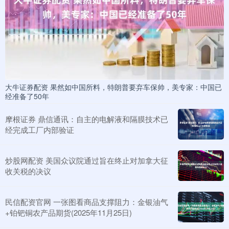
大牛证券配资 果然如中国所料，特朗普要弃车保帅，美专家：中国已
经准备了50年
摩根证券 鼎信通讯：自主的电解液和隔膜技术已
经完成工厂内部验证
炒股网配资 美国众议院通过旨在终止对加拿大征
收关税的决议
民信配资官网 一张图看商品支撑阻力：金银油气
+铂钯铜农产品期货(2025年11月25日)