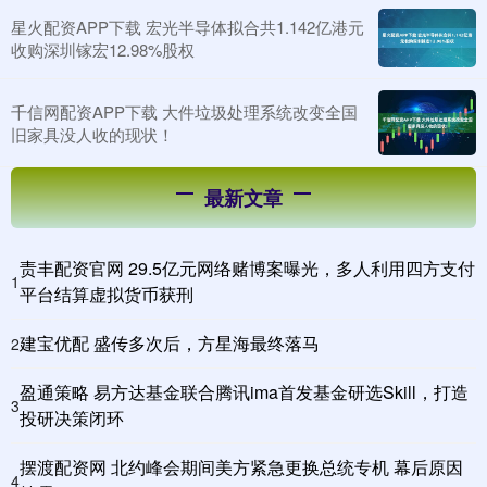
星火配资APP下载 宏光半导体拟合共1.142亿港元
收购深圳镓宏12.98%股权
千信网配资APP下载 大件垃圾处理系统改变全国
旧家具没人收的现状！
最新文章
责丰配资官网 29.5亿元网络赌博案曝光，多人利用四方支付
1
平台结算虚拟货币获刑
建宝优配 盛传多次后，方星海最终落马
2
盈通策略 易方达基金联合腾讯ima首发基金研选Skill，打造
3
投研决策闭环
摆渡配资网 北约峰会期间美方紧急更换总统专机 幕后原因
4