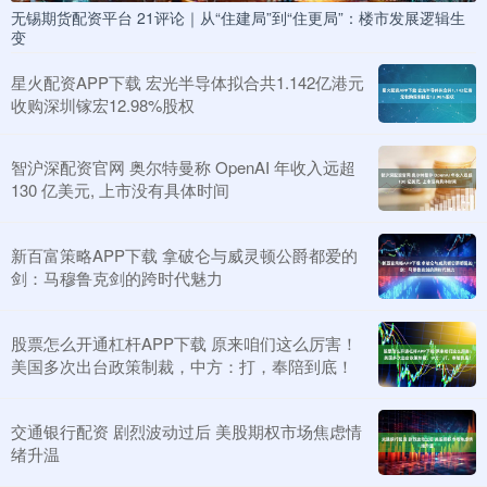
无锡期货配资平台 21评论｜从“住建局”到“住更局”：楼市发展逻辑生
变
星火配资APP下载 宏光半导体拟合共1.142亿港元
收购深圳镓宏12.98%股权
智沪深配资官网 奥尔特曼称 OpenAI 年收入远超
130 亿美元, 上市没有具体时间
新百富策略APP下载 拿破仑与威灵顿公爵都爱的
剑：马穆鲁克剑的跨时代魅力
股票怎么开通杠杆APP下载 原来咱们这么厉害！
美国多次出台政策制裁，中方：打，奉陪到底！
交通银行配资 剧烈波动过后 美股期权市场焦虑情
绪升温