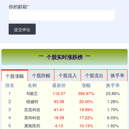
你的邮箱
*
提交评论
个股实时涨跌榜
个股跌幅
个股流入
个股流出
换手率
个股涨幅
排名
名称
最新价
涨幅
换手率
1
N展芯
116.07
394.97%
23.86%
2
锴威特
93.38
20.00%
1.28%
3
宏昌科技
41.41
19.99%
1.70%
4
英特科技
18.58
17.22%
6.03%
5
冀衡医药
4.13
10.13%
1.92%